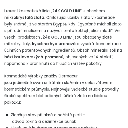
Luxusní kosmetická linie „
24K GOLD LINE
“ s obsahem
mikrokrystalů zlata
. Omlazující účinky zlata v kosmetice
byly známé již ve starém Egyptě, kdy Egypťané míchali zlato
s přírodními silicemi a nazývali tento koktejl „elixír mládí“. Ve
všech produktech „
24K GOLD LINE
“ jsou obsaženy zlaté
mikrokrystaly,
kyselina hyaluronová
a vysoká koncentrace
účinných patentovaných ingredientů. Obsah minerální soli
na
bázi karlovarských pramenů
, objevených ve 14. století,
napomáhá k proniknutí do hlubších vrstev pokožky.
Kosmetické výrobky značky Dermacur
jsou jedinečné svým unikátním složením v celosvětovém
kosmetickém průmyslu. Nejnovější vědecké studie potvrdily
široké spektrum blahodárných účinků zlata na lidskou
pokožku:
Zlepšuje stav při akné a nečisté pleti –
odvod toxinů a dezinfekce buněk