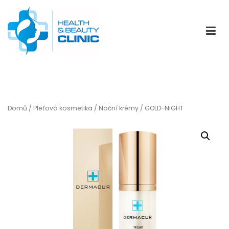
Přeskočit
na
obsah
HBClinic
Eshop kliniky kosmetické medicíny HBClinic
Domů
/
Pleťová kosmetika
/
Noční krémy
/ GOLD-NIGHT