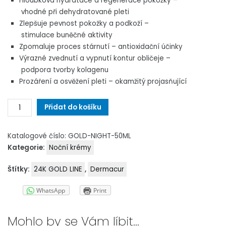
Hloubková hydratace a regenerace pokožky –
vhodné při dehydratované pleti
Zlepšuje pevnost pokožky a podkoží –
stimulace buněčné aktivity
Zpomaluje proces stárnutí – antioxidační účinky
Výrazné zvednutí a vypnutí kontur obličeje –
podpora tvorby kolagenu
Prozáření a osvěžení pleti – okamžitý projasňující
GOLD-
Přidat do košíku
NIGHT
množství
Katalogové číslo:
GOLD-NIGHT-50ML
Kategorie:
Noční krémy
Štítky:
24K GOLD LINE
,
Dermacur
WhatsApp
Print
Mohlo by se Vám líbit…