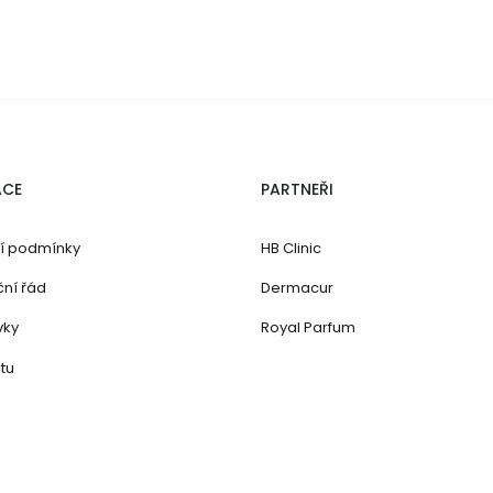
ACE
PARTNEŘI
í podmínky
HB Clinic
ní řád
Dermacur
vky
Royal Parfum
čtu