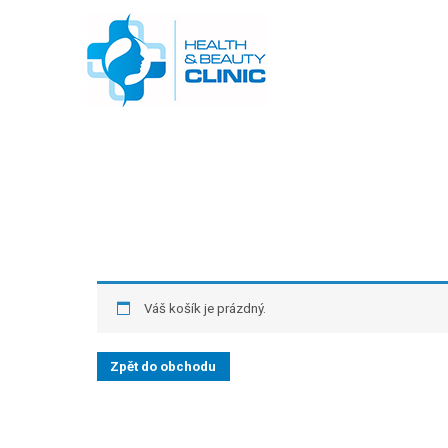
HBClinic
Eshop kliniky kosmeti
Váš košík je prázdný.
Zpět do obchodu