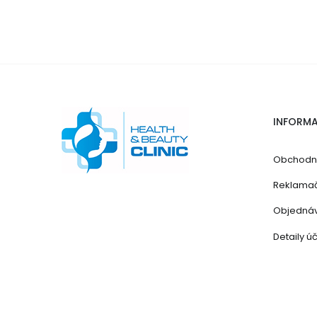
INFORM
Obchodn
Reklamač
Objedná
Detaily ú