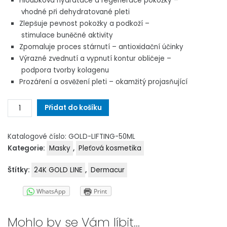
Hloubková hydratace a regenerace pokožky –
vhodné při dehydratované pleti
Zlepšuje pevnost pokožky a podkoží –
stimulace buněčné aktivity
Zpomaluje proces stárnutí – antioxidační účinky
Výrazné zvednutí a vypnutí kontur obličeje –
podpora tvorby kolagenu
Prozáření a osvěžení pleti – okamžitý projasňující
GOLD-
Přidat do košíku
LIFTING
množství
Katalogové číslo:
GOLD-LIFTING-50ML
Kategorie:
Masky
,
Pleťová kosmetika
Štítky:
24K GOLD LINE
,
Dermacur
WhatsApp
Print
Mohlo by se Vám líbit…