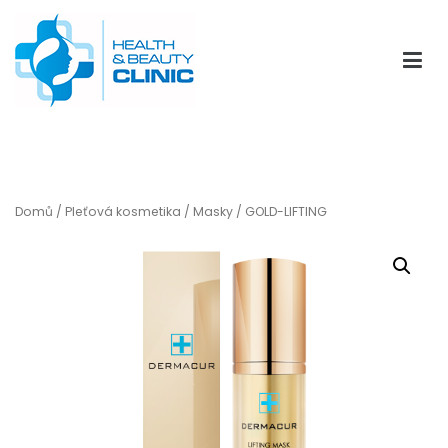
Přeskočit
na
obsah
HBClinic
Eshop kliniky kosmetické medicíny HBClinic
Domů
/
Pleťová kosmetika
/
Masky
/ GOLD-LIFTING