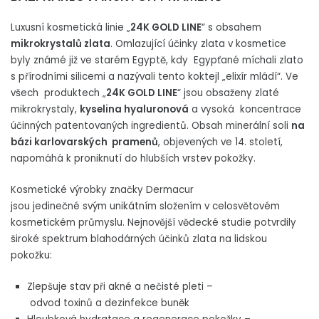
Luxusní kosmetická linie „
24K GOLD LINE
“ s obsahem
mikrokrystalů zlata
. Omlazující účinky zlata v kosmetice
byly známé již ve starém Egyptě, kdy Egypťané míchali zlato
s přírodními silicemi a nazývali tento koktejl „elixír mládí“. Ve
všech produktech „
24K GOLD LINE
“ jsou obsaženy zlaté
mikrokrystaly,
kyselina hyaluronová
a vysoká koncentrace
účinných patentovaných ingredientů. Obsah minerální soli
na
bázi karlovarských pramenů
, objevených ve 14. století,
napomáhá k proniknutí do hlubších vrstev pokožky.
Kosmetické výrobky značky Dermacur
jsou jedinečné svým unikátním složením v celosvětovém
kosmetickém průmyslu. Nejnovější vědecké studie potvrdily
široké spektrum blahodárných účinků zlata na lidskou
pokožku:
Zlepšuje stav při akné a nečisté pleti –
odvod toxinů a dezinfekce buněk