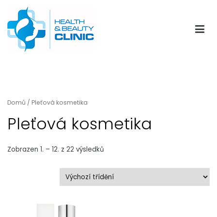
Přeskočit
na
obsah
HBClinic
Eshop kliniky kosmetické medicíny HBClinic
Domů
/ Pleťová kosmetika
Pleťová kosmetika
Zobrazen 1. – 12. z 22 výsledků