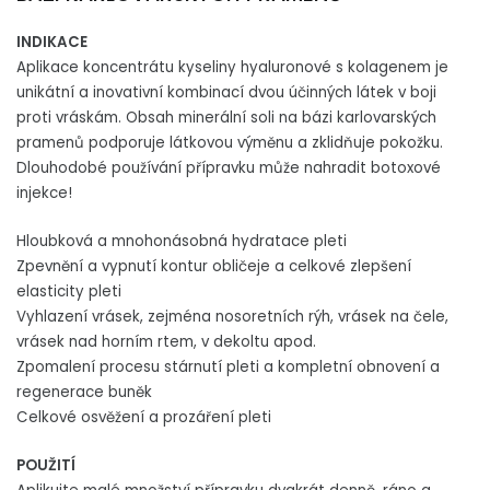
INDIKACE
Aplikace koncentrátu kyseliny hyaluronové s kolagenem je
unikátní a inovativní kombinací dvou účinných látek v boji
proti vráskám. Obsah minerální soli na bázi karlovarských
pramenů podporuje látkovou výměnu a zklidňuje pokožku.
Dlouhodobé používání přípravku může nahradit botoxové
injekce!
Hloubková a mnohonásobná hydratace pleti
Zpevnění a vypnutí kontur obličeje a celkové zlepšení
elasticity pleti
Vyhlazení vrásek, zejména nosoretních rýh, vrásek na čele,
vrásek nad horním rtem, v dekoltu apod.
Zpomalení procesu stárnutí pleti a kompletní obnovení a
regenerace buněk
Celkové osvěžení a prozáření pleti
POUŽITÍ