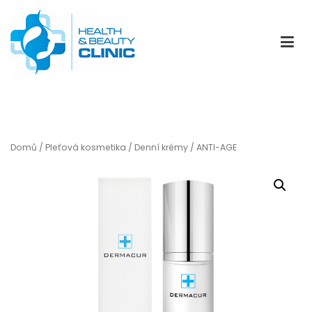
Přeskočit
na
obsah
HBClinic
Eshop kliniky kosmetické medicíny HBClinic
Domů
/
Pleťová kosmetika
/
Denní krémy
/ ANTI-AGE