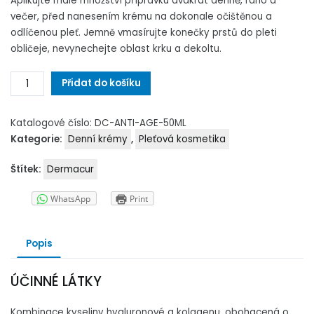
Aplikujte malé množství přípravku dvakrát denně, ráno a
večer, před nanesením krému na dokonale očištěnou a
odlíčenou pleť. Jemně vmasírujte konečky prstů do pleti
obličeje, nevynechejte oblast krku a dekoltu.
ANTI-
Přidat do košíku
AGE
množství
Katalogové číslo:
DC-ANTI-AGE-50ML
Kategorie:
Denní krémy
,
Pleťová kosmetika
Štítek:
Dermacur
WhatsApp
Print
Popis
ÚČINNÉ LÁTKY
Kombinace kyseliny hyaluronové a kolagenu, obohacená o